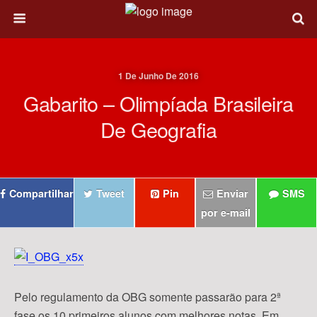
1 De Junho De 2016
Gabarito – Olimpíada Brasileira
De Geografia
Compartilhar
Tweet
Pin
Enviar
SMS
por e-mail
Pelo regulamento da OBG somente passarão para 2ª
fase os 10 primeiros alunos com melhores notas. Em