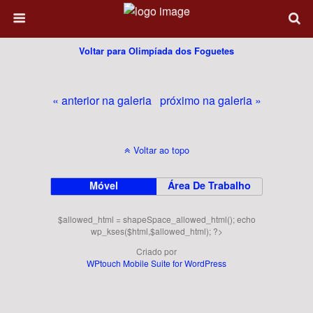
Voltar para Olimpíada dos Foguetes
« anterior na galeria
próximo na galeria »
Voltar ao topo
Móvel
Área De Trabalho
$allowed_html = shapeSpace_allowed_html(); echo
wp_kses($html,$allowed_html); ?>
Criado por
WPtouch Mobile Suite for WordPress