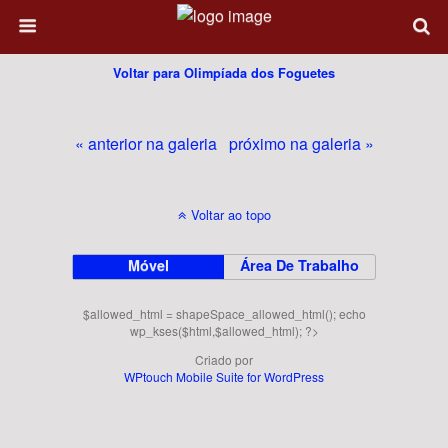
Voltar para Olimpíada dos Foguetes
« anterior na galeria
próximo na galeria »
Voltar ao topo
Móvel
Área De Trabalho
$allowed_html = shapeSpace_allowed_html(); echo
wp_kses($html,$allowed_html); ?>
Criado por
WPtouch Mobile Suite for WordPress