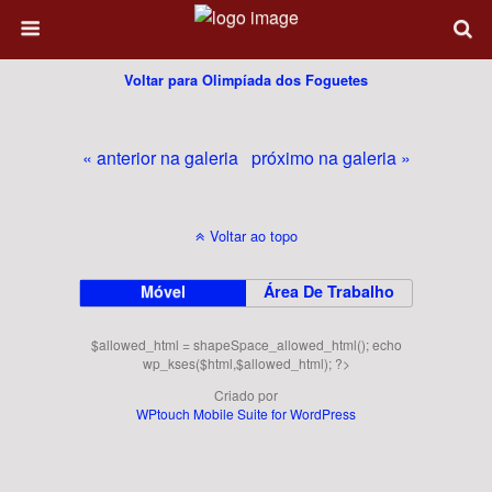
Voltar para Olimpíada dos Foguetes
« anterior na galeria
próximo na galeria »
Voltar ao topo
Móvel
Área De Trabalho
$allowed_html = shapeSpace_allowed_html(); echo
wp_kses($html,$allowed_html); ?>
Criado por
WPtouch Mobile Suite for WordPress