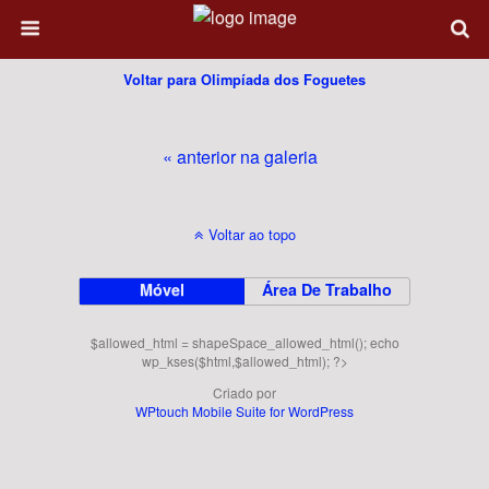
Voltar para Olimpíada dos Foguetes
« anterior na galeria
Voltar ao topo
Móvel
Área De Trabalho
$allowed_html = shapeSpace_allowed_html(); echo
wp_kses($html,$allowed_html); ?>
Criado por
WPtouch Mobile Suite for WordPress